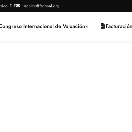
xico, D.F
tecnico@fecoval.org
Congreso Internacional de Valuación
Facturació