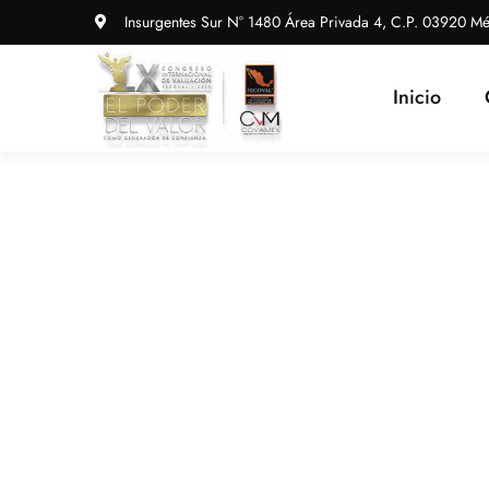
Insurgentes Sur N° 1480 Área Privada 4, C.P. 03920 Mé
Inicio
News