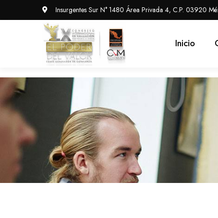
Insurgentes Sur N° 1480 Área Privada 4, C.P. 03920 Méx
Inicio