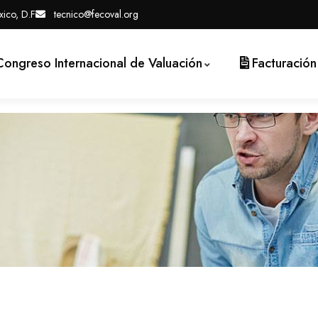
ico, D.F
tecnico@fecoval.org
Congreso Internacional de Valuación
Facturación