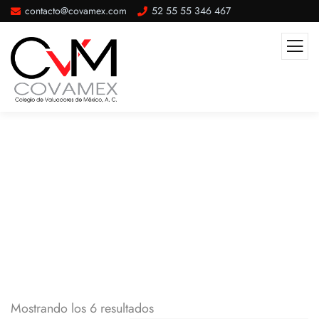
contacto@covamex.com
52 55 55 346 467
COVAMEX
Mostrando los 6 resultados