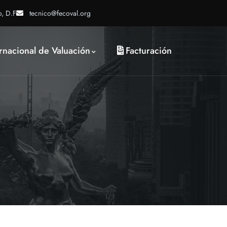
o, D.F
tecnico@fecoval.org
rnacional de Valuación
Facturación