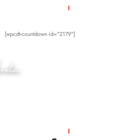
Días faltantes
[wpcdt-countdown id="2179"]