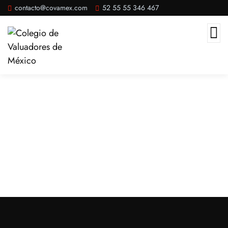
contacto@covamex.com
52 55 55 346 467