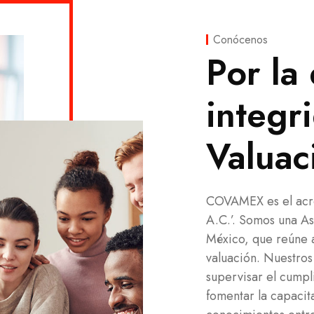
Conócenos
Por la
integr
Valuac
COVAMEX es el acró
A.C.’. Somos una Aso
México, que reúne a
valuación. Nuestros
supervisar el cumpl
fomentar la capacita