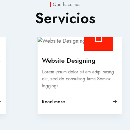
Qué hacemos
Servicios
Website Designing
Lorem ipsum dolor sit am adipi sicing
elit, sed do consulting firms Sominx
leggings.
Read more