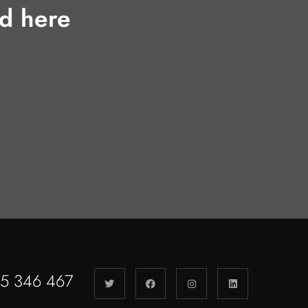
ed here
55 346 467