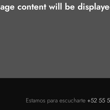
age content will be display
Estamos para escucharte
+52 55 