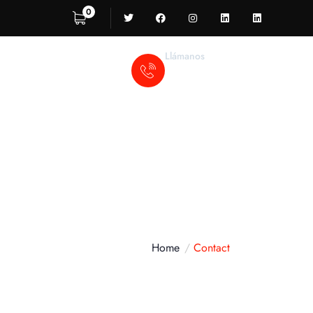
0
Llámanos
52 55 55 346 467
Home
Contact