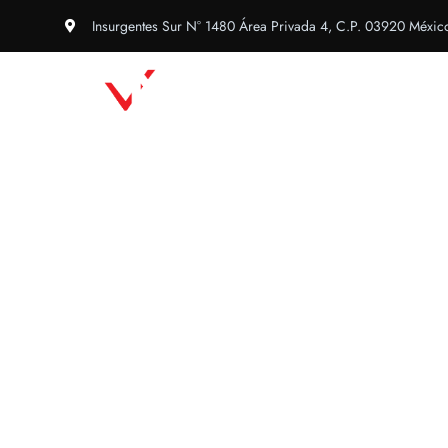
Insurgentes Sur N° 1480 Área Privada 4, C.P. 03920 Méxic
Inicio
Congreso Inte
Contact