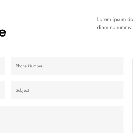
Lorem ipsum dolo
e
diam nonummy n