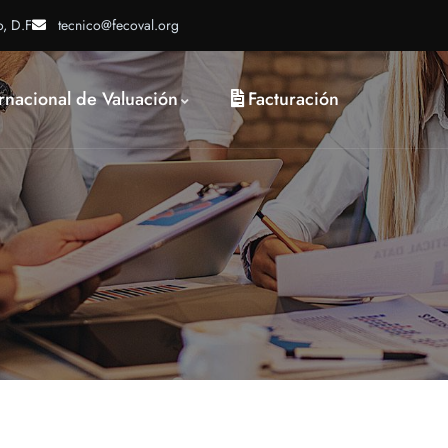
o, D.F
tecnico@fecoval.org
rnacional de Valuación
Facturación