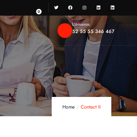
0
Llámanos
52 55 55 346 467
Home
Contact II